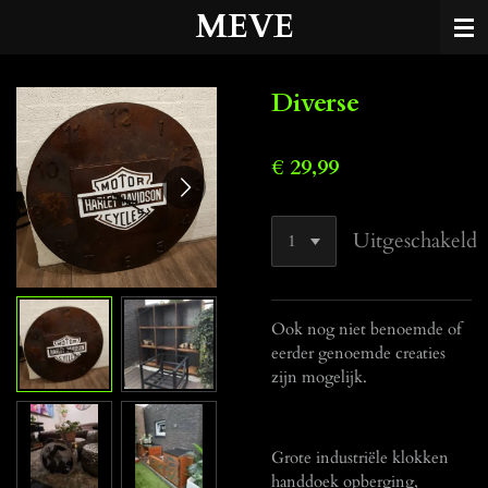
MEVE
Ga
direct
naar
de
Diverse
hoofdinhoud
€ 29,99
Uitgeschakeld
Ook nog niet benoemde of
eerder genoemde creaties
zijn mogelijk.
Grote industriële klokken
handdoek opberging,