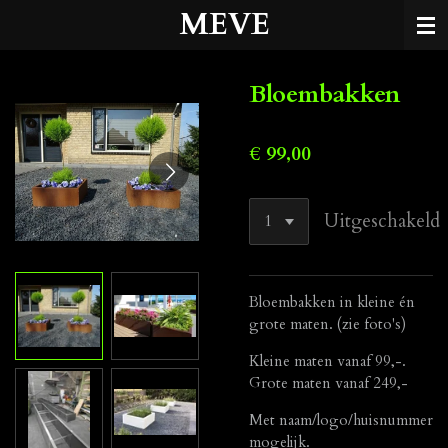
MEVE
Ga
direct
naar
de
Bloembakken
hoofdinhoud
€ 99,00
Uitgeschakeld
Bloembakken in kleine én
grote maten. (zie foto's)
Kleine maten vanaf 99,-.
Grote maten vanaf 249,-
Met naam/logo/huisnummer
mogelijk.