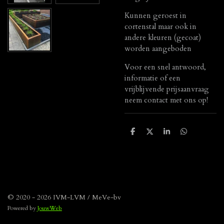
Kunnen geroest in
cortenstal maar ook in
andere kleuren (gecoat)
worden aangeboden
Voor een snel antwoord,
informatie of een
vrijblijvende prijsaanvraag
neem contact met ons op!
D
D
S
D
e
e
h
e
l
e
a
l
e
l
r
e
n
e
n
© 2020 - 2026 IVM-LVM / MeVe-bv
Powered by
JouwWeb