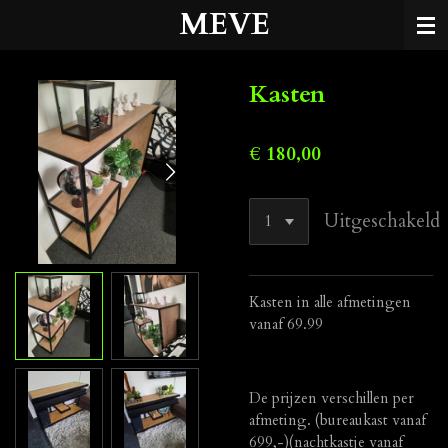
MEVE
Ga
direct
naar
de
Kasten
hoofdinhoud
€ 180,00
Uitgeschakeld
Kasten in alle afmetingen
vanaf 69.99
De prijzen verschillen per
afmeting. (bureaukast vanaf
699,-)(nachtkastje vanaf